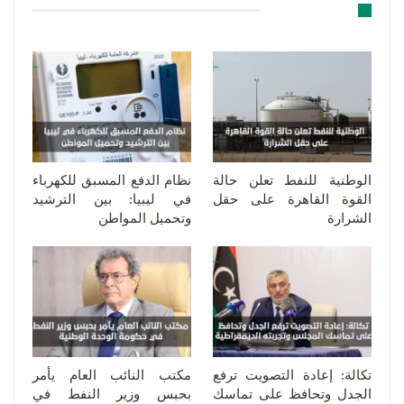
قد يعجبك ايضا
الوطنية للنفط تعلن حالة
نظام الدفع المسبق للكهرباء
القوة القاهرة على حقل
في ليبيا: بين الترشيد
الشرارة
وتحميل المواطن
تكالة: إعادة التصويت ترفع
مكتب النائب العام يأمر
الجدل وتحافظ على تماسك
بحبس وزير النفط في