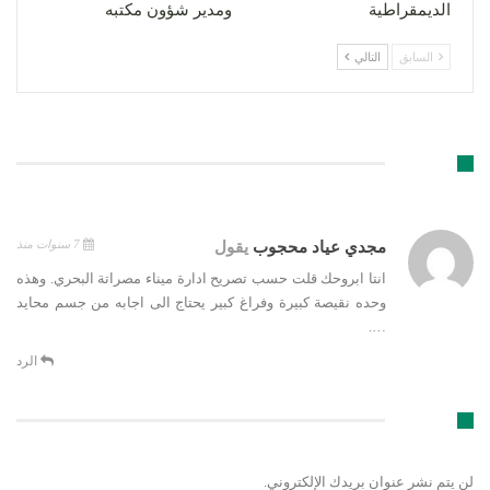
الديمقراطية
ومدير شؤون مكتبه
السابق
التالي
تعليق 1
7 سنوات منذ
مجدي عياد محجوب
يقول
انتا ابروحك قلت حسب تصريح ادارة ميناء مصراتة البحري. وهذه
وحده نقيصة كبيرة وفراغ كبير يحتاج الى اجابه من جسم محايد
….
الرد
اترك رد
لن يتم نشر عنوان بريدك الإلكتروني.