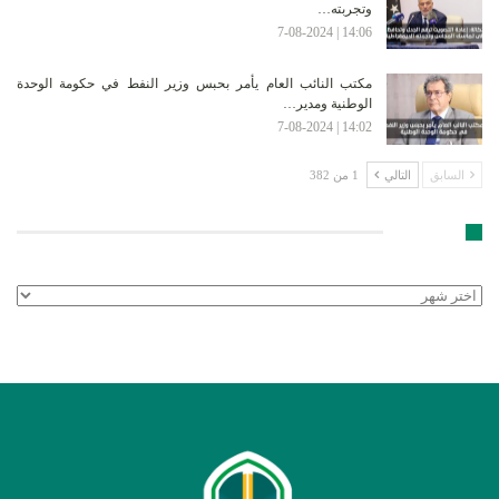
وتجربته…
14:06 | 7-08-2024
مكتب النائب العام يأمر بحبس وزير النفط في حكومة الوحدة
الوطنية ومدير…
14:02 | 7-08-2024
السابق
التالي
1 من 382
الأرشيف
الأرشيف