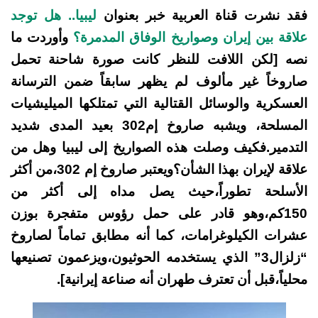
فقد نشرت قناة العربية خبر بعنوان
ليبيا.. هل توجد
علاقة بين إيران وصواريخ الوفاق المدمرة؟
وأوردت ما
نصه [لكن اللافت للنظر كانت صورة شاحنة تحمل
صاروخاً غير مألوف لم يظهر سابقاً ضمن الترسانة
العسكرية والوسائل القتالية التي تمتلكها الميليشيات
المسلحة، ويشبه صاروخ إم302 بعيد المدى شديد
التدمير.فكيف وصلت هذه الصواريخ إلى ليبيا وهل من
علاقة لإيران بهذا الشأن؟ويعتبر صاروخ إم 302،من أكثر
الأسلحة تطوراً،حيث يصل مداه إلى أكثر من
150كم،وهو قادر على حمل رؤوس متفجرة بوزن
عشرات الكيلوغرامات، كما أنه مطابق تماماً لصاروخ
“زلزال3” الذي يستخدمه الحوثيون،ويزعمون تصنيعها
محلياً،قبل أن تعترف طهران أنه صناعة إيرانية].