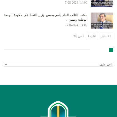
14:06 | 7-08-2024
مكتب النائب العام يأمر بحبس وزير النفط في حكومة الوحدة
الوطنية ومدير…
14:02 | 7-08-2024
السابق
التالي
1 من 382
الأرشيف
الأرشيف