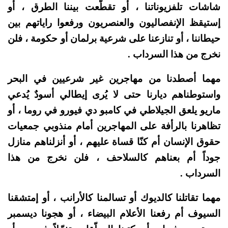
شاشات تلفزيوناتنا ، أو تقطّعت بيننا الطرق ، أو
إستيقظ الإنفصاليون والعنصريون ورفعوا راياتهم بين
حيطاننا ، أو تنازعنا على شرعية برلمان أو حكومة ، فلن
نخرج من هذا السرداب .
مهما أصطدنا من مهاجرين غير شرعيين في البحر
واستوطناهم ديارنا حتى لا يُرى إيطالي أسودٌ يُدعي
ماريو يلعق الجيلاطي في كامبو دي فيورو في روما ، أو
تظاهرنا بالرأفة على المهاجرين أمام منذوبي جمعيات
حقوق الإنسان أم كنّا قساة عليهم ، أو أنزلناهم منازل
جوداً أم بعناهم كالسلاحف ، فلن نخرج من هذا
السرداب .
مهما تقاتلنا كالديوك أو تسالمنا كالأرانب ، أو إمتشقنا
السيوف أم رفعنا الأعلام البيضاء ، أو هجونا ديسمبر