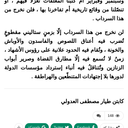
وسبتمبر وفبراير أم كتبنا المعلّقات تغزّلاً فيهم ، أو
تنصّلنا من وقائع تاريخية أم تفاخرنا بها ، فلن نخرج من
هذا السرداب .
لن نخرج من هذا السرداب إلّا بزمنٍ ستاليني مقطوعٍ
تُضرب فيه أعناق اللصوص والفاسدون والأوباش
والخونة ، وتُقام فيه الحدود علانية على رؤوس الأشهاد ،
زمنُ لا تُسمع فيه إلّا مطارق القضاة وصرير أبواب
الزنازين وتٌتناقلُ فيه أنباء إسترداد مؤسسات الدولة
لدورها بلا إجتهادات المتنطّعين والهراطقة .
كابتن طيار مصطفى العدولي
148
Google+
Twitter
Facebook
مشاركة