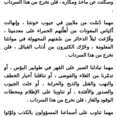
وسكتت عن مآخذ ومكاره ، فلن نخرج من هذا السرداب
.
مهما دُسّت من ملايين في جيوب خونتنا ، وإنهالت
أكياس المعونات من أهلّتهم الحمراء على معدمينا ،
وفُرّغت ليلاً الذخائر من سُفنهم المجهولة في موانئنا
المعلومة ، وحُرّك الكثيرون من أذناب القبائل ، فلن
نخرج من هذا السرداب .
مهما تبادلنا الصبر على القهر في طوابير البؤس ، أو
تدمّرنا من الغلاء والفوضى ، أو تناقلنا أخبار الخطف
والنهب والقتل والذبح والحرابة ، أو خلت الجيوب
والصدور والأفئدة ، أو تناوبنا على الإظلام ومحطات
الوقود والغاز ، فلن نخرج من هذا السرداب .
مهما تناوب على أسماعنا المسؤولون بالكذب ولوّثوا