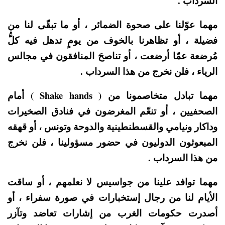
السرداب .
مهما عوّلنا على صحوة الضمائر ، أو ما تبقّى لنا من
فضيلة ، أو تظاهرنا بالخوف من يومٍ تدهل فيه كلُّ
مُرضعة عمّا أرضعت ، أو تناصحَ المنافقون في مجالس
الرياء ، فلن نخرج من هذا السرداب .
مهما تبادل متخاصمونا من ( Shake hands ) أمام
الصحفيين ، أو تنعّم المغرضون في فنادق الصخيرات
وداكار ونيامي والقسطنطينية والدوحة وتونس ، أو قهقه
المبعوثون الدوليون في حضور مسؤولينا ، فلن نخرج
من هذا السرداب .
مهما توافد علينا من جواسيس لا نعلمهم ، أو ساقت
الأيام لنا من رجال إستخبارات في صورة سفراء ، أو
أصدرت حكومات الغرب من إشارات تعاضد وتآزر