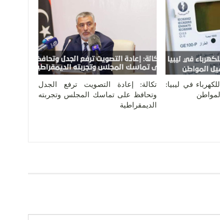
كهرباء في ليبيا:
تكالة: إعادة التصويت ترفع الجدل
المواطن
وتحافظ على تماسك المجلس وتجربته
الديمقراطية