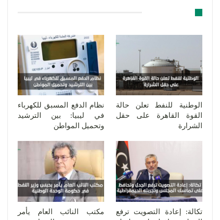
قد يعجبك ايضا
الوطنية للنفط تعلن حالة
نظام الدفع المسبق للكهرباء
القوة القاهرة على حقل
في ليبيا: بين الترشيد
الشرارة
وتحميل المواطن
تكالة: إعادة التصويت ترفع
مكتب النائب العام يأمر