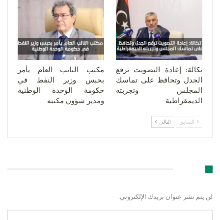
تكالة: إعادة التصويت ترفع
مكتب النائب العام يأمر
الجدل وتحافظ على تماسك
بحبس وزير النفط في
المجلس وتجربته
حكومة الوحدة الوطنية
الديمقراطية
ومدير شؤون مكتبه
السابق
التالي
اترك رد
لن يتم نشر عنوان بريدك الإلكتروني.