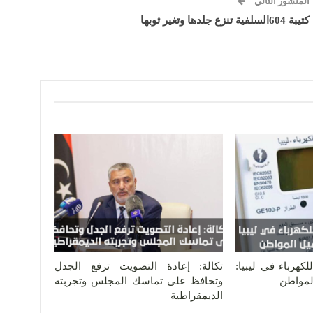
المنشور التالي
كتيبة 604السلفية تنزع جلدها وتغير ثوبها
كهرباء في ليبيا:
تكالة: إعادة التصويت ترفع الجدل
المواطن
وتحافظ على تماسك المجلس وتجربته
الديمقراطية