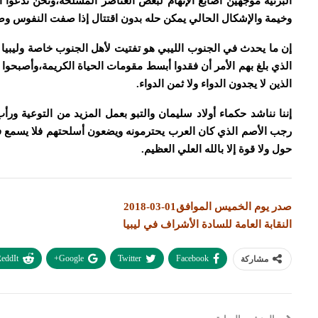
البرئية موجهين أصابع الإتهام لبعض العناصر المسلحة،ونحن ندعوا
وخيمة والإشكال الحالي يمكن حله بدون اقتتال إذا صفت النفوس وصح
إن ما يحدث في الجنوب الليبي هو تفتيت لأهل الجنوب خاصة وليبيا 
الذي بلغ بهم الأمر أن فقدوا أبسط مقومات الحياة الكريمة،وأصبحو
الذين لا يجدون الدواء ولا ثمن الدواء.
إننا نناشد حكماء أولاد سليمان والتبو بعمل المزيد من التوعية و
رجب الأصم الذي كان العرب يحترمونه ويضعون أسلحتهم فلا يسمع في
حول ولا قوة إلا بالله العلي العظيم.
صدر يوم الخميس الموافق01-03-2018
النقابة العامة للسادة الأشراف في ليبيا
eddIt
Google+
Twitter
Facebook
مشاركة