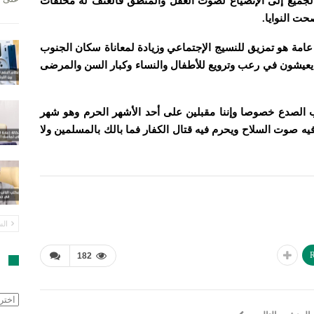
 الجميع إلى الإنصياع لصوت العقل والمنطق فالعنف له مخلفات
ت النوايا.
عامة هو تمزيق للنسيج الإجتماعي وزيادة لمعاناة سكان الجنوب
ا يعيشون في رعب وترويع للأطفال والنساء وكبار السن والمرضى
رأب الصدع خصوصا وإننا مقبلين على أحد الأشهر الحرم وهو شهر
ه صوت السلاح ويحرم فيه قتال الكفار فما بالك بالمسلمين
ولا
الس
R
182
ا
الأرش