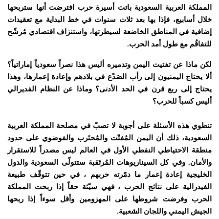
المملكة العربية السعودية باتت أسيرة حرب افترضت أنها ستربحها
خلال أسابيع، فإذا بها بعد ثلات سنوات في خط البداية مع تعقيدات
إضافية في المناطق الخاضعة لسيطرتها، واستنزاف اقتصادي مُرشّح
للتفاقُم مع طول أمد الحرب.
لكن ماذا عن تفتيت اليمن وتدميره أليس هذا نصراً سعودياً إماراتياً؟
ألا يحتاج اليمنيون إلى رأب الصَدْع في بلادهم وإعادة إعمارها، وهذا
يحتاج إلى ربع قرن في الحد الأدنى؟ وماذا عن النظام الفديرالي
أليس كسباً للحرب؟
تنطوي هذه الأسئلة على أجوبة لا تصبّ في مصلحة المملكة العربية
السعودية، ذلك أن اليمن المُفتّت والمُحتَرب والفوضوي على حدود
منطقة الاحتياطي النفطي الأول في العالم ليس مصدراً للاستقرار
والأمان. وفي كل السيناريوهات المُرتَقبة ستتولّى السعودية والدول
الخليجية إعادة إعمار ما دمّرته حربهم ، في حين تتوقّف طبيعة
الفيدرالية على نتائج الحرب ، فهي سيّئة حقاً إذا ربحت المملكة
الحرب وفرضت شروطها على المهزومين وأقل سوءاً إذا ربحها
الجيش اليمني واللجان الشعبية.