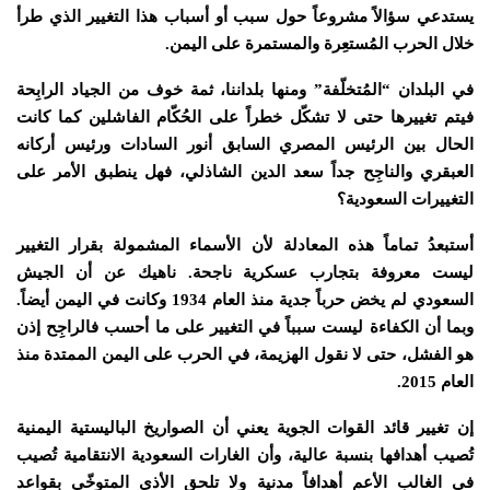
يستدعي سؤالاً مشروعاً حول سبب أو أسباب هذا التغيير الذي طرأ
خلال الحرب المُستعِرة والمستمرة على اليمن.
في البلدان “المُتخلّفة” ومنها بلداننا، ثمة خوف من الجياد الرابِحة
فيتم تغييرها حتى لا تشكّل خطراً على الحُكّام الفاشلين كما كانت
الحال بين الرئيس المصري السابق أنور السادات ورئيس أركانه
العبقري والناجِح جداً سعد الدين الشاذلي، فهل ينطبق الأمر على
التغييرات السعودية؟
أستبعدُ تماماً هذه المعادلة لأن الأسماء المشمولة بقرار التغيير
ليست معروفة بتجارب عسكرية ناجحة. ناهيك عن أن الجيش
السعودي لم يخض حرباً جدية منذ العام 1934 وكانت في اليمن أيضاً.
وبما أن الكفاءة ليست سبباً في التغيير على ما أحسب فالراجِح إذن
هو الفشل، حتى لا نقول الهزيمة، في الحرب على اليمن الممتدة منذ
العام 2015.
إن تغيير قائد القوات الجوية يعني أن الصواريخ الباليستية اليمنية
تُصيب أهدافها بنسبة عالية، وأن الغارات السعودية الانتقامية تُصيب
في الغالب الأعم أهدافاً مدنية ولا تلحق الأذى المتوخّى بقواعد