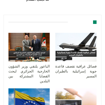
قد يعجبك ايضا
فصائل عراقية تقصف قاعدة
الباعور يلتقي وزير الشؤون
جوية إسرائيلية بالطيران
الخارجية الجزائري لبحث
المسير
القضايا المشتركة بين
البلدين