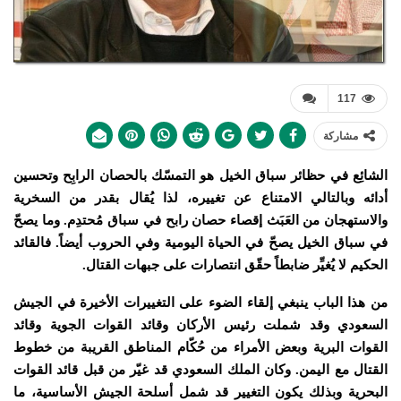
117
مشاركة
الشائِع في حظائر سباق الخيل هو التمسّك بالحصان الرابِح وتحسين
أدائه وبالتالي الامتناع عن تغييره، لذا يُقال بقدر من السخرية
والاستهجان من العَبَث إقصاء حصان رابح في سباق مُحتدِم. وما يصحّ
في سباق الخيل يصحّ في الحياة اليومية وفي الحروب أيضاً. فالقائد
الحكيم لا يُغيِّر ضابطاً حقّق انتصارات على جبهات القتال.
من هذا الباب ينبغي إلقاء الضوء على التغييرات الأخيرة في الجيش
السعودي وقد شملت رئيس الأركان وقائد القوات الجوية وقائد
القوات البرية وبعض الأمراء من حُكّام المناطق القريبة من خطوط
القتال مع اليمن. وكان الملك السعودي قد غيّر من قبل قائد القوات
البحرية وبذلك يكون التغيير قد شمل أسلحة الجيش الأساسية، ما