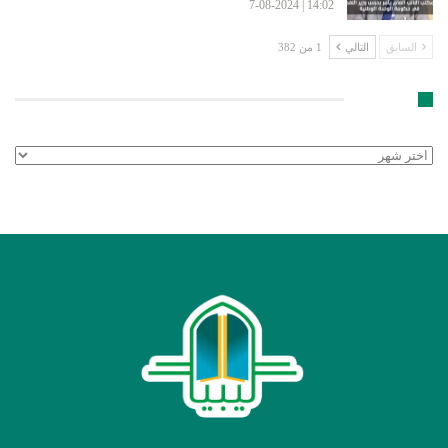
14:02 | 7-08-2024
السابق
التالي
1 من 382
الأرشيف
الأرشيف