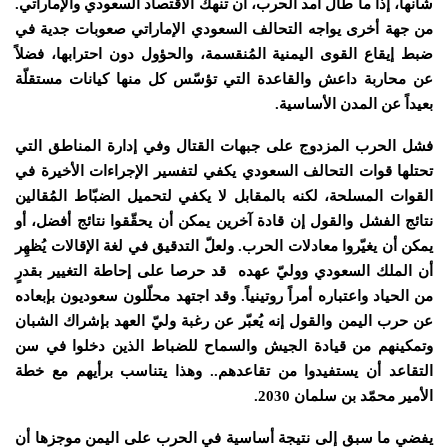
شأنها، إذا ما طال أمد الحرب، أن تنهك الاقتصاد السعودي والإماراتي.
من جهة أخرى يواجه التحالف السعودي الإماراتي صعوبات جدية في
ضبط إيقاع القوى اليمنية المُنقسمة، والحؤول دون احترابها، فضلاً
عن محاربة داعش والقاعدة التي تؤسّس كل منها كيانات مستقلّة
بعيداً عن المدن الأساسية.
فشل الحرب المزدوج على جبهات القتال وفي إدارة المناطق التي
تحتلها قوات التحالف السعودي يكفي لتفسير الإجراءات الأخيرة في
القوات المسلحة، لكنه بالمقابل لا يكفي لتحميل الضبّاط المُقالين
نتائج الفشل والقول إن قادة آخرين يمكن أن يحقّقوا نتائج أفضل، أو
يمكن أن يغيّروا معادلات الحرب. ولعلّ التدقيق في لغة الإقالات يُظهِر
أن الملك السعودي ووليّ عهده قد حرصا على إحاطة التغيير بقدرٍ
من الحياد واعتباره أمراً روتينياً. وقد اجتهد محلّلون سعوديون بإبعاده
عن حرب اليمن والقول إنه يُعبّر عن رغبة وليّ العهد بإشراك الشبان
وتمكينهم من قيادة الجيش والسماح للضباط الذين دخلوا في سن
التقاعد أن يستفيدوا من تقاعدهم.. وهذا يتناسب برأيهم مع خطة
الأمير محمّد بن سلمان 2030.
يفضي ما سبق إلى نتيجة أساسية في الحرب على اليمن موجزها أن