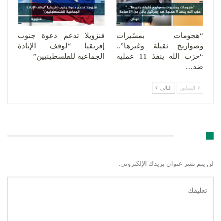
“هجومات بمسّيرات
فنزويلا تدعم دعوة جنوب
وصواريخ ثقيلة وغيرها”..
إفريقيا “لوقف الإبادة
“حزب الله ينفذ 11 عملية
الجماعية للفلسطينيين”
ضد…
السابق
التالي
اترك رد
لن يتم نشر عنوان بريدك الإلكتروني.