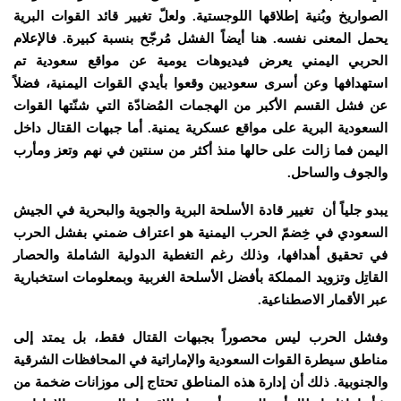
الصواريخ وبُنية إطلاقها اللوجستية. ولعلّ تغيير قائد القوات البرية
يحمل المعنى نفسه. هنا أيضاً الفشل مُرجّح بنسبة كبيرة. فالإعلام
الحربي اليمني يعرض فيديوهات يومية عن مواقع سعودية تم
استهدافها وعن أسرى سعوديين وقعوا بأيدي القوات اليمنية، فضلاً
عن فشل القسم الأكبر من الهجمات المُضادّة التي شنّتها القوات
السعودية البرية على مواقع عسكرية يمنية. أما جبهات القتال داخل
اليمن فما زالت على حالها منذ أكثر من سنتين في نهم وتعز ومأرب
والجوف والساحل.
يبدو جلياً أن تغيير قادة الأسلحة البرية والجوية والبحرية في الجيش
السعودي في خِضمّ الحرب اليمنية هو اعتراف ضمني بفشل الحرب
في تحقيق أهدافها، وذلك رغم التغطية الدولية الشاملة والحصار
القاتِل وتزويد المملكة بأفضل الأسلحة الغربية وبمعلومات استخبارية
عبر الأقمار الاصطناعية.
وفشل الحرب ليس محصوراً بجبهات القتال فقط، بل يمتد إلى
مناطق سيطرة القوات السعودية والإماراتية في المحافظات الشرقية
والجنوبية. ذلك أن إدارة هذه المناطق تحتاج إلى موزانات ضخمة من