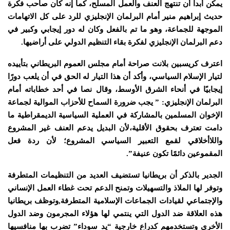
يمكن أبدا أن تنتهج العنف والعمل المسلح، كما إنه كان صاحب فكرة
حديث إبراهيم منير أمام البرلمان الإنجليزي للرد على كل الاتهامات
الموجهة للجماعة، وهو ما تم بالفعل وكان له دور إيجابي وكبير في
دعم البرلمان الإنجليزي لفكرة بقاء التنظيم الدولي على أراضيها.
اعترف كريسبين بلانت صراحة أمام مجلس العموم البريطاني بتأييده
لتيار الإسلام السياسي، وأكد أن هذا التيار له الحق في أن يلعب دورًا
إيجابيًا في أنحاء الشرق الأوسط، وقال نصا في أحد خطاباته أمام
البرلمان الإنجليزي: ” يجب ضرورة السماح للأحزاب الموالية لجماعة
الإخوان المسلمين بالمشاركة في العملية السياسية الديمقراطية ما
دامت تعترف بحقوق الأقلية،لأن البديل يدعم العنف غير المشروع
واللاأخلاقي لقمع التعبير السياسي المشروع؛ لأن ردة فعل
المقموعين دائمًا تكون عنيفة”.
الجدير بالذكر أن بريطانيا تستضيف العديد من التنظيمات المتطرفة
وتوفر لها الملاذ والتسهيلات وتمنح الدعم تحت غطاء العمل الإنساني
والإجتماعي لقيادات الجماعات الإسلامية المتطرفة,وتوظف بريطانيا
هذه العلاقة ضد الدول التي ينتمي لها هؤلاء المجرمون وضد الدول
الأخرى وتستخدمهم كدراع خارجية “يد سوداء” تضرب بها منافسيها