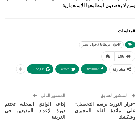
ومن لا يخضعون لمطامعها الاستعمارية.
#متابعات
#اخوان_بريطانيا-#اخوان_مصر
196
Google+
Twitter
Facebook
مشاركة
المنشور السابق
المنشور التالي
“قرار التوريد برسم التحصيل”
إذاعة الوادي المحلية تختتم
على مائدة لقاء المجبري
دورة لإعداد المذيعين في
وشكشك
الغريفة