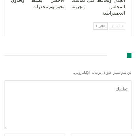
الجدل وتحافظ على تماسك
الأخضر” يضبط وافدون
المجلس وتجربته
بحوزتهم مخدرات
الديمقراطية
السابق
التالي
اترك رد
لن يتم نشر عنوان بريدك الإلكتروني.