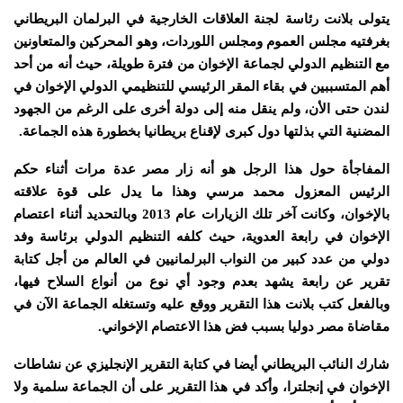
يتولى بلانت رئاسة لجنة العلاقات الخارجية في البرلمان البريطاني
بغرفتيه مجلس العموم ومجلس اللوردات، وهو المحركين والمتعاونين
مع التنظيم الدولي لجماعة الإخوان من فترة طويلة، حيث أنه من أحد
أهم المتسببين في بقاء المقر الرئيسي للتنظيمي الدولي الإخوان في
لندن حتى الأن، ولم ينقل منه إلى دولة أخرى على الرغم من الجهود
المضنية التي بذلتها دول كبرى لإقناع بريطانيا بخطورة هذه الجماعة.
المفاجأة حول هذا الرجل هو أنه زار مصر عدة مرات أثناء حكم
الرئيس المعزول محمد مرسي وهذا ما يدل على قوة علاقته
بالإخوان، وكانت آخر تلك الزيارات عام 2013 وبالتحديد أثناء اعتصام
الإخوان في رابعة العدوية، حيث كلفه التنظيم الدولي برئاسة وفد
دولي من عدد كبير من النواب البرلمانيين في العالم من أجل كتابة
تقرير عن رابعة يشهد بعدم وجود أي نوع من أنواع السلاح فيها،
وبالفعل كتب بلانت هذا التقرير ووقع عليه وتستغله الجماعة الآن في
مقاضاة مصر دوليا بسبب فض هذا الاعتصام الإخواني.
شارك النائب البريطاني أيضا في كتابة التقرير الإنجليزي عن نشاطات
الإخوان في إنجلترا، وأكد في هذا التقرير على أن الجماعة سلمية ولا