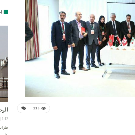
اخ
113
الوط
1:12 | 8-08-2024
طرابل
على ح