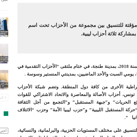
مؤقتة للتنسيق بين مجموعة من الأحزاب تحت اسم
شاركة ثلاثة أحزاب ليبية.
وجاء استحداث هذه الهيئة، التي ستعقد اجتماعها المقبل في نهاية سنة 2018، بمدينة طنجة، في ختام ملتقى “الأحزاب التقدمية في
 يومي السبت والأحد الماضيين، بمدينتي المنستير وسوسة
.
راطية الأخرى من كافة دول المنطقة
.
وتضم شبكة الأحزاب
ونس، أحزاب الأصالة والمعاصرة والاتحاد الاشتراكي للقوات
الس
ع الحريات” و”جبهة المستقبل” و”التجمع من أجل الثقافة
حركة المستقبل الليبية” و”حزب ليبيا الأمة” وحزب “الائتلاف
ا
يا
“.
لتنسيق على مختلف المستويات الحزبية، والبرلمانية، والنسائية،
الأرش