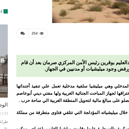
اخ
254
دالعليم بوقرين رئيس الأمن المركزي صرمان بعد أن قام
فض وجود ميليشيات أو مدنيين في الجهاز.
 المدخلي وهي ميليشيا سلفية مدخلية تعمل علي تنفيذ أجنداتها
اقها لجهاز المباحت الجنائية الغربية ولها مفتي ديني أبوعاصم
صلو على مبالغ مالية لتحويل المنطقة الغربية الي ساحة حرب .
الوط
ال ميليشياته المؤدلجة التي تتلقي فتاوى متطرفة من مملكة
1:12 | 8-08-2024
طرابل
لعسكرية والسيطرة عليها وقامت ميلشيا الغايب باعتراض موكب
على ح