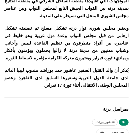
المواجهات التي تشهدها منطقة الساحل الشرقي في منطقة الفتايح
بمدينه درنه بين القوات الجيش التابع لمجلس النواب وبين عناصر
مجلس الشورى المنحل التي تسيطر على المدينة.
ويعتبر مجلس شورى ثوار درنه تشكيل مسلح تم تصنيفه تشكيل
ارهابي من قبل مجلس النواب وعدة دول عربية وهو خليط في
عناصره بين أفراد متطرفون من تنظيم القاعدة ليبيين وأجانب
وشباب مدنيين من مدينة درنة لا زالوا يحملون ويؤمنون بأفكار
ومباديء ثورة فبراير ويعتبرون معركة الكرامة مؤامرة لاسقاط الثورة.
يُذكر أن والد القتيل السفير عاشور حمد بوراشد مندوب ليبيا الدائم
لدى جامعة الدول العربية،وسفيرها السابق لدى القاهرة وعضو
المجلس الوطنى الانتقالى أثناء ثورة 17 فبراير.
#مراسل_درنة
#عاشور_بوراشد