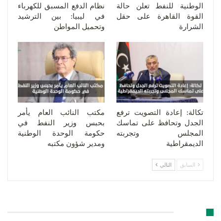
الوطنية للنفط تعلن حالة
نظام الدفع المسبق للكهرباء
القوة القاهرة على حقل
في ليبيا: بين الترشيد
الشرارة
وتحميل المواطن
تكالة: إعادة التصويت ترفع
مكتب النائب العام يأمر
الجدل وتحافظ على تماسك
بحبس وزير النفط في
المجلس وتجربته
حكومة الوحدة الوطنية
الديمقراطية
ومدير شؤون مكتبه
السابق
التالي
اترك رد