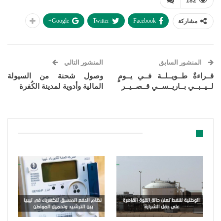
182
Google+
Twitter
Facebook
مشاركة
المنشور السابق
المنشور التالي
قــراءةٌ طــويــلــة فــي يــومٍ
وصول شحنة من السيولة
لــيــبــي بــاريــســي قــصــيــر
المالية وأدوية لمدينة الكُفرة
قد يعجبك ايضا