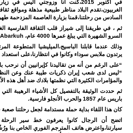
في أكتوبر 2015،كنت أنا وزوجتي أليس ف
الغربيون،تقدم البلاد مناظر طبيعية مذهلة ومواقع ثقافي
السادس من رحلتنا،قمنا بزيارة العاصمة المزدحمة طه
ثم ، في طريقنا إلى شيراز قلب الثقافة الفارسية الغ
السرو الشهيرة التي يبلغ عمرها 4000 عام، Sarv-e Abarkuh.
وذلك عندما قابلنا الباسيج،الميليشيا المتطوعة ال
يرتدون ملابس سوداء وكانوا في انتظارنا،على استعدا
“على الرغم من أنه من تقاليدنا كإيرانيين أن نرحب ب
“ليس لدى شعب إيران ذكريات طيبة عنك وعن النظام
والمؤامرات الكثيرة التي نظمتها بلادك ضد أهل هذه ال
ثم حددت الوثيقة بالتفصيل كل الأشياء الرهيبة التي 
باريس عام 1857 والحرب الأنجلو فارسية.
كان هذا اللقاء بداية حملة مستدامة لجعل رحلتنا صعبة
اتضح أن الرجال كانوا يعرفون خط سير الرحلة م
سيارتنا،واعترض هاتف المترجم الفوري الخاص بنا ورُش