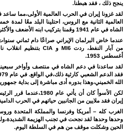
ينجح ذلك ، فقد هبطنا.
لقد غزونا إيران في الحرب العالمية الأولى،مما ساعد
العالمية الثانية مع الروس، احتلينا البلد معًا لمدة خمس سنوات م
الشاه في عام 1941 وقمنا بتركيب ابنه الأضعف والأكثر توافقًا.
من آبار النفط، ردت MI6 
أغسطس 1953.
لقد ساعدنا في دعم الشاه في منتصف وأواخر سبعيني
الله الخميني،وهذا بدوره أدى مباشرة إلى بداية جمهورية 
لكن الأسوأ كان أن يأتي 
إيران فقد ملايين من الجانبين حياتهم في الحرب الدامية
الغرب كله – أمريكا وفرنسا والمملكة المتحدة وروس
وحدها وحدها لقد نجحت في تجنب الهزيمة الشديدة،ولك
الحين وشكلت موقف من هم في السلطة اليوم.