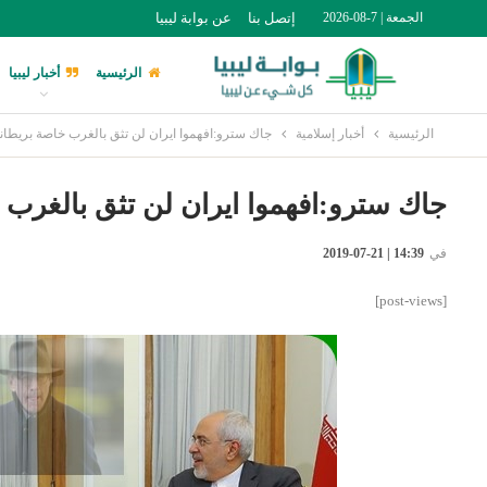
الجمعة | 7-08-2026
إتصل بنا
عن بوابة ليبيا
الرئيسية
أخبار ليبيا
الرئيسية
أخبار إسلامية
جاك سترو:افهموا ايران لن تثق بالغرب خاصة بريطاني
جاك سترو:افهموا ايران لن تثق بالغرب 
في
14:39 | 21-07-2019
[post-views]