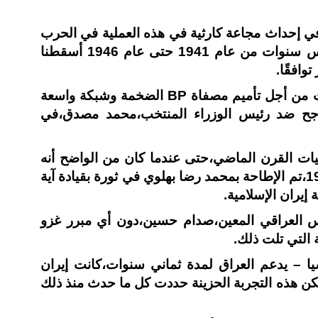
 في إحداث مجاعة كارثية في هذه العملية في الحرب
ن عام 1941 حتى عام 1946
أسقطنا
عندما خاض البرلمان الإيراني صراعًا دام ثماني سنوات من أجل تأميم مصفاة BP الضخمة وشبكة واسعة
و CIA بتنظيم انقلاب ناجح ضد رئيس الوزراء المنتخب،محمد مصدق،في
ات القرن الماضي،حتى عندما كان من الواضح أنه
فقد الدعم الشعبي كارثية ذلك،في الواقع. في عام 1979،تم الإطاحة بمحمد رضا بهلوي في ثورة بقيادة آية
إيران الإسلامية.
عام 1980،عندما قرر الرئيس العراقي المعين،صدام حسين،دون أي مبرر غزو
 التي تلت ذلك.
يا – يدعم العراق لمدة ثماني سنوات،كانت إيران
ن هذه التجربة الحزينة حددت كل ما حدث منذ ذلك