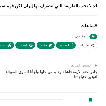
قد لا نحب الطريقة التي تتصرف بها إيران لكن فهم سبب
#متابعات
#جاك_سترو
eddIt
Google+
Twitter
Facebook
مشاركة
المنشور السابق
جادو:لجنة الأزمة فاشلة ولا بد من حلها ولجأنا للسوق السوداء
لتوفير احتياجاتنا
قد يعجبك ايضا