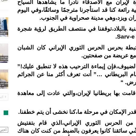
ي زيارة لإيران مع الأصدقاء نادراً ما يشاهدها السياح
ة رائعة كنا قد استأجرنا مترجمًا وسائقًا،وفي اليوم
ران ويزد،وهي مدينة صحراوية في الجنوب.
نية بالبلاد،توقفنا في منتصف الطريق لرؤية شجرة
مرتبطة بحرس الحرس الثوري الإيراني كان الشبان
د مع عريضة من صفحتين.
الضيوف،فإن إيماءة الترحيب هذه لا تنطبق عليك!”
 البريطاني …” أنت تعرف أكثر منا عن الجرائم
أرض. “
قامت بها بريطانيا لإيران،والتي عادت إلى معاهدة
الس
 قدر الإمكان في مرحلة ما،كنا نخشى أن يتم خطفنا.
ا
ن الحرس الثوري الإيراني،الذي قام بتفتيش
الأرش
ّي سائقنا كانوا يعرفون بالضبط من كنت كان هناك