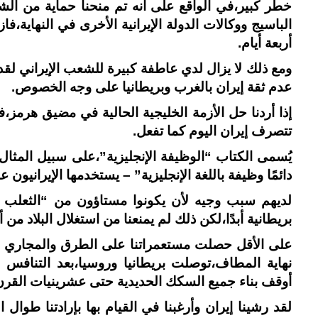
خطر كبير،في الواقع على أنه تم منحنا حماية من ال
الباسيج ووكالات الدولة الإيرانية الأخرى في النهاية،
أربعة أيام.
ومع ذلك لا يزال لدي عاطفة كبيرة للشعب الإيراني لقد
عدم ثقة إيران بالغرب وبريطانيا على وجه الخصوص.
إذا أردنا حل الأزمة الخليجية الحالية في مضيق هرمز،ف
تتصرف إيران اليوم كما تفعل.
يُسمى الكتاب “الوظيفة الإنجليزية”،على سبيل المثال
دائمًا وظيفة باللغة الإنجليزية” – يستخدمها الإيرانيون ع
لديهم سبب وجيه لأن يكونوا مستاؤون من “الثعلب ا
بريطانية أبدًا،لكن ذلك لم يمنعنا من استغلال البلاد من 
على الأقل حصلت مستعمراتنا على الطرق والمجاري و
نهاية المطاف،توصلت بريطانيا وروسيا،بعد التنافس 
أوقف بناء جميع السكك الحديدية حتى عشرينيات القرن
لقد رشينا إيران وأرغبنا في القيام بها بإرادتنا طوال