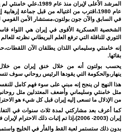
المرشد الأعلى لإيران منذ
عام 1980،اقترب من اغتياله من قبل جماعة إرها
في السابق والآن جون بولتون،مستشار الأمن القومي ل
الشخصية العسكرية الأقوى في إيران هي اللواء قاس
الثوري للناقلة التي ترفع العلم البريطاني نظرته للعال
إنه خامنئي وسليماني اللذان يطلقان الآن اللقطات،حر
بقائها.
يحسب بولتون أنه من خلال خنق إيران من خلال 
ينهار،والحكومة التي يقودها الرئيس روحاني سوف تتس
هذا النهج لن ينجح إنه مبني على سوء فهم كامل للنفسي
مثل خامنئي وسليماني وأضعف المعتدلين مثل روحاني 
من الإذلال ما تسعى إليه إيران قبل كل شيء هو الاحترا
كما أعرف بعد مشاركتي لمدة ثلاث سنوات في التفاوض
إيران (2003- 2006)،إذا تم إثبات ذلك الاحترام لإيران فمن الممكن التوصل إلى اتفاق.
بدون ذلك ستستمر لعبة القط والفأر في الخليج واستمر