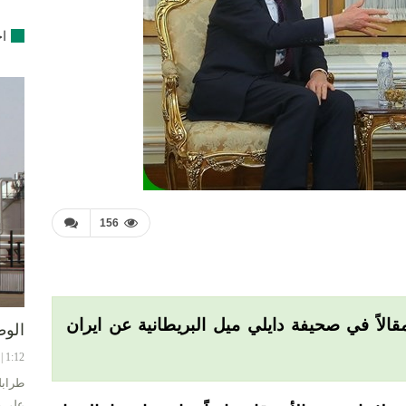
اخ
156
الاً في صحيفة دايلي ميل البريطانية عن ايران
الوط
1:12 | 8-08-2024
طرابل
على ح