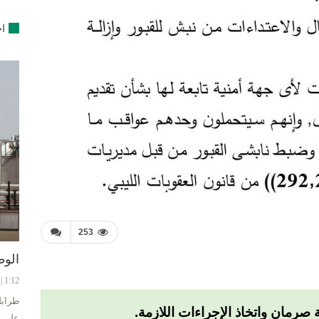
اخ
253
الوط
1:12 | 8-08-2024
طرابل
صرمان واتخاذ الإجراءات اللازمة.
على ح