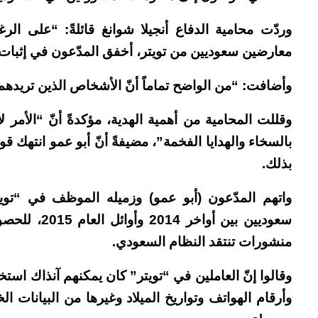
وردّت محامية الدفاع أنجيلا شوانغ قائلةً: “على 
معارضين سعوديين من تويتر، أخفق المدّعون في إثبات أن
وأضافت: “من الواضح تماماً أنّ الأشخاص الذين تريدهم ا
وقللت المحامية من أهمية الهدية، مؤكدةً أنّ “الأمر لا
بالسخاء والهدايا الفخمة”، مضيفةً أنّ أبو عمو انتهك ق
بذلك.
واتهم المدّعون (أبو عمو) وزميله الموظف في “تويتر”
سعوديين بين 
منشورات تنتقد النظام السعودي.
وقالوا إنّ العاملين في “تويتر” كان يمكنهم آنذاك استخد
وأرقام الهواتف وتواريخ الميلاد وغيرها من البيانات 