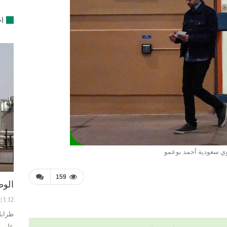
اخ
ي سعودية أحمد بوعمو
159
الوط
1:12 | 8-08-2024
طرابل
على ح