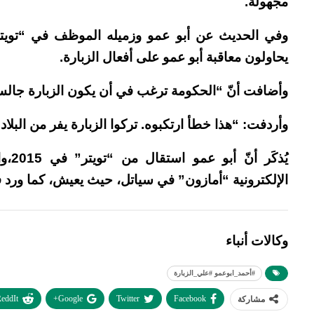
مجهولة.
وفي الحديث عن أبو عمو وزميله الموظف في “تويتر” 
يحاولون معاقبة أبو عمو على أفعال الزبارة.
وأضافت أنّ “الحكومة ترغب في أن يكون الزبارة جالساً
وأردفت: “هذا خطأ ارتكبوه. تركوا الزبارة يفر من البل
يُذك
الإلكترونية “أمازون” في سياتل، حيث يعيش، كما ورد 
وكالات أنباء
#أحمد_ابوعمو #علي_الزبارة
eddIt
Google+
Twitter
Facebook
مشاركة