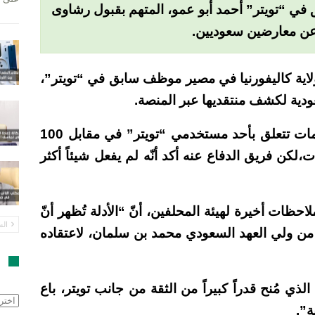
في “تويتر” أحمد أبو عمو، المتهم بقبول رشاوى
عن معارضين سعوديين.
ية كاليفورنيا في مصير موظف سابق في “تويتر”،
دية لكشف منتقديها عبر المنصة.
وقال ممثلو الادعاء إنّ المتهم أحمد أبو عمو باع معلومات تتعلق بأحد مستخدمي “تويتر” في مقابل 100
 وساعة بقيمة 40 ألف دولار منذ نحو 7سنوات،لكن فريق الدفاع عنه أكد أنّه لم يفعل شيئاً أكثر
ات أخيرة لهيئة المحلفين، أنّ “الأدلة تُظهر أنّ
الس
من ولي العهد السعودي محمد بن سلمان، لاعتقاده
ا
ي مُنح قدراً كبيراً من الثقة من جانب تويتر، باع
الأرش
”.