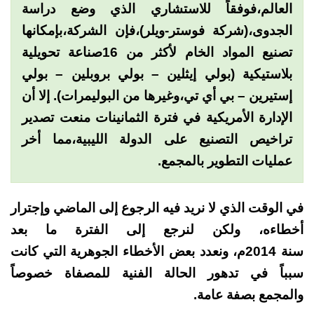
العالم،فوفقاً للاستشاري الذي وضع دراسة
الجدوى،(شركة فوستر-ويلر)،فإن الشركة،بإمكانها
تصنيع المواد الخام لأكثر من 16صناعة تحويلية
بلاستيكية (بولي إيثلين – بولي بروبلين – بولي
إستيرين – بي أي تي،وغيرها من البوليمرات). إلا أن
الإدارة الأمريكية في فترة الثمانينات منعت تصدير
تراخيص التصنيع على الدولة الليبية،مما أخر
عمليات التطوير بالمجمع.
في الوقت الذي لا نريد فيه الرجوع إلى الماضي وإجترار
أخطاءه، ولكن لنرجع إلى الفترة ما بعد
سنة 2014م، ونعدد بعض الأخطاء الجوهرية التي كانت
سبباً في تدهور الحالة الفنية للمصفاة خصوصاً
والمجمع بصفة عامة.