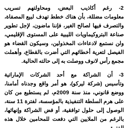
2- رغم أكاذيب البعض، ومحاولتهم تسريب
معلومات مضللة، بأن هناك خطط تهدف لبيع المصفاة،
والتصرف فيها لصالح الغير، فإننا ماضون، لإجل تطوير
صناعة البتروكيماويات الليبية على المستوى الإقليمي،
ولن نستمع لادعاءات المخذولين، وسيكون القضاء هو
الفيصل لتعرية أخطائهم التي أضرت بالقطاع، وأهملت
مجمع رأس لانوف ووصلت به إلى حالته الحالية.
3- أن الشراكة مع أحد الشركات الإماراتية
وتأسيس (شركة ليركو)، هو أمر واقع وجدناه أمامنا،
ووضع قانوني، منذ سنة 2009م، لم يستطيع من كان
على هرم السلطة التنفيذية بالمؤسسة، لفترة 11 سنة،
الوصول إلى حلول توافقية، أو فض الشراكة وإنهائها،
بالرغم من الملايين التي دفعت للمحامين خلال هذه
الفترة.