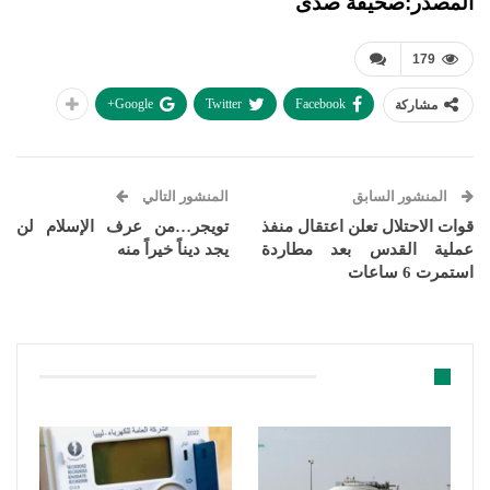
المصدر:صحيفة صدى
179
Google+
Twitter
Facebook
مشاركة
المنشور السابق
المنشور التالي
قوات الاحتلال تعلن اعتقال منفذ
تويجر…من عرف الإسلام لن
عملية القدس بعد مطاردة
يجد ديناً خيراً منه
استمرت 6 ساعات
قد يعجبك ايضا