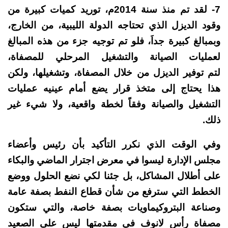
7- لقد تم منذ سنة 2014م، توريد كميات كبيرة من
وقود الديزل الذي تحتاجه الدولة الليبية، من الخارج،
وبمبالغ كبيرة جداَ، فلو تم توجيه جزء من هذه المبالغ
لعمليات الصيانة والتشغيل المرحلي للمصفاة،
لتم توفير الديزل من خلال المصفاة، وتشغيلها، ولكن
هذا يحتاج إلى متخذ قرار يضع أمام عينيه عمليات
التشغيل والصيانة وفقاً لخطة واقعية، ولا شيء غير
ذلك.
وفي الوقت الذي نكرر التأكيد بأن رئيس وأعضاء
مجلس الإدارة ليسوا في معرض اجترار الماضي والبكاء
على أطلال المشاكل، بل جئنا لكي نضع الحلول ووضع
الخطط التي سترفع من شأن قطاع النفط بصفة عامة
وصناعة البتروكيماويات بصفة خاصة، والتي ستكون
مصفاة رأس لانوف في مقدمتها ليس على الصعيد