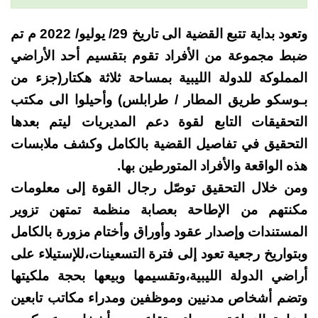
وتعود بداية تتبع القضية الى تاريخ 29/ يوليو/ 2022 م تم
ضبط مجموعة من الأفراد تقوم بتقسيم أحد الأراضي
المملوكة للدولة الليبية بمساحة ثلاثة هكتار(جزء من
بـوسكو طريق المطار / طرابلس) وأحيلوا الى مكتب
التحقيقات التابع لقوة دعم المديريات ليتم بعدها
التحقيق في تفاصيل القضية بالكامل وكشف ملابسات
هذه الواقعة والأفراد المتورطين بها.
ومن خلال التحقيق توصّل رجال القوة إلى معلومات
مكنتهم من الإطاحة بعصابة منظمة تمتهن تزوير
المستندات وإصدار عقود وأوراق وأختام مزورة بالكامل
وبتواريخ رجعية تعود إلى فترة التسعينات،للإستيلاء على
أراضي الدولة الليبية،وتقسيمها وبيعها بحجة ملكيتها
وتضم أشخاص مدنيين وموظفين ومدراء مكاتب تابعين