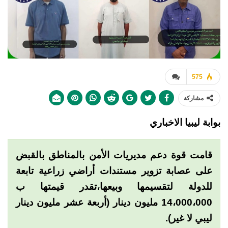
575
مشاركة
بوابة ليبيا الاخباري
قامت قوة دعم مديريات الأمن بالمناطق بالقبض
على عصابة تزوير مستندات أراضي زراعية تابعة
للدولة لتقسيمها وبيعها،تقدر قيمتها ب
14،000،000 مليون دينار (أربعة عشر مليون دينار
ليبي لا غير).