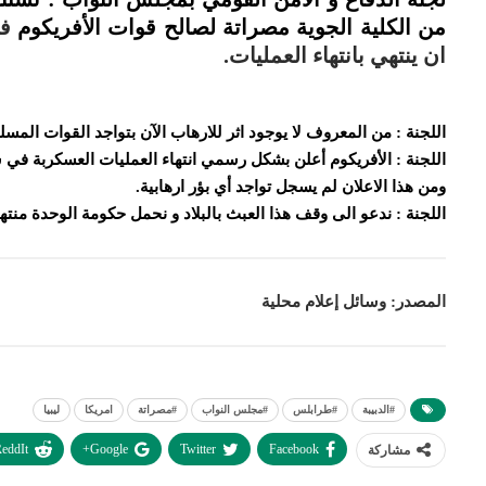
من الكلية الجوية
مصراتة لصالح قوات الأفريكوم
في
ان ينتهي بانتهاء العمليات.
اللجنة : من المعروف لا يوجود اثر للارهاب الآن بتواجد القوات ال
اللجنة : الأفريكوم أعلن بشكل رسمي انتهاء العمليات العسكربة في سرت عام 2016 خلال عملية ال
ومن هذا الاعلان لم يسجل تواجد أي بؤر ارهابية.
اللجنة : ندعو الى وقف هذا العبث بالبلاد و نحمل حكومة الوحدة منتهي
المصدر: وسائل إعلام محلية
#الدبيبة
#طرابلس
#مجلس النواب
#مصراتة
امريكا
ليبيا
eddIt
Google+
Twitter
Facebook
مشاركة