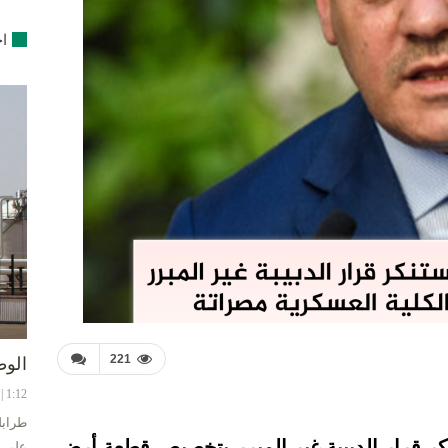
اخ
221
الوط
1:12 | 8-08-2024
طرابل
كر قرار الدبيبة غير المبرر بتخصيص قطعة أرض
على ح