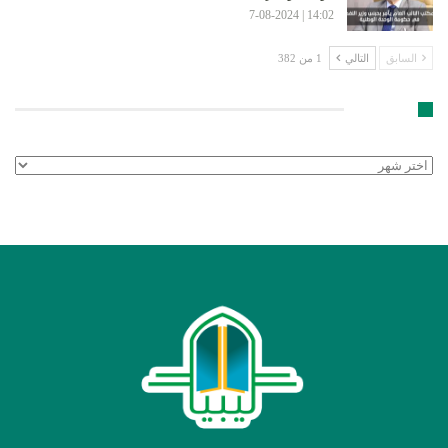
14:02 | 7-08-2024
السابق
التالي
1 من 382
الأرشيف
الأرشيف