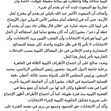
لليبيا ستأخذ وقتا وانتظاره هو بمثابة مضيعة للوقت، خاصة وأن
تجاربنا مع المبعوث تثبت أنه لم يقدم أي شيء.
وأضاف أن المبعوث الأخير عبد الله باتيلي لم يقدم أي مقترح لحل
الأزمة، حتى أنه في إحاطته أمام مجلس الأمن الدولي حول الأوضاع
في ليبيا كان حديثه عبارة عن “فلان قال وفلان عاد دون أن يقدم أي
خطة أو دعم”، مشيرا إلى أنه كان مقتنع تماما قبل استقالته أن الحل
في ليبيا هو إجراء الانتخابات وأن الشعب الليبي يريد الانتخابات، وأن
الانتخابات لا تأتي إلا في ظل حكومة واحدة، لكن نتيجة للمصالح
المتضاربة وعدم الإخلاص في حل المشاكل الليبية بسبب التدخلات
الخارجية تأخر إنجاز هذا الحل.
وشدد صالح على أن اجتماع الأطراف الليبية الثلاثة في القاهرة
برعاية جامعة الدول العربية، بحضور رئيس المجلس الرئاسي، محمد
المنفي، ورئيس المجلس الأعلى للدولة محمد تكالة، أعطى دفعة
للعملية السياسية في البلاد، مشيرا إلى أن الجامعة العربية تأخرت
كثيرا في هذه الخطوة وكان لابد لها من البداية أن تضع يدها في
القضية الليبية منذ فترة طويلة، كما أن اجتماع الأطراف أظهر الإجماع
على ضرورة تشكيل الحكومة الليبية لإجراء الانتخابات.
وأكد أن الانتخابات حق للجميع، وجميع من يرى في نفسه القدرة على