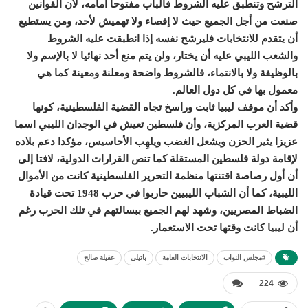
الترشح وتنطبق عليه الشروط فالباب مفتوحا أمامه، لأن القوانين
صنعت من أجل الجميع حيث لا إقصاء ولا تهميش لأحد، ومن يستطيع
أن يتقدم للانتخابات فليرشح نفسه إذا انطبقت عليه الشروط
والشعب الليبي عليه أن يختار، ولن يتم منع أحد نهائيا لا بالإسم ولا
بالوظيفة ولا بالانتماء، فالشروط واضحة ومعلنة ومعينة كما هي
معمول بها في كل دول العالم.
وأكد أن موقف ليبيا ثابت وراسخ تجاه القضية الفلسطينية، كونها
قضية العرب المركزية، وأن فلسطين تعيش في الوجدان الليبي اسما
عزيزا يثير الحزن ويشعل الغضب ويلهِب الأحاسيس، مؤكدا دعم بلاده
لإقامة دولة فلسطين المستقلة كما تنص القرارات الدولية، لافتا إلى
أن أول رصاصة اقتنتها منظمة التحرير الفلسطينية كانت من الأموال
الليبية، كما أن الشباب الليبيين حاربوا في حرب 1948 تحت قيادة
الضباط المصريين، وشهد لهم الجميع ببسالتهم في تلك الحرب رغم
أن ليبيا كانت وقتها تحت الاستعمار.
#مجلس النواب
الانتخابات العامة
باتيلي
عقيلة صالح
224