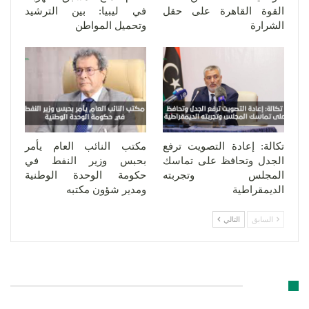
القوة القاهرة على حقل
في ليبيا: بين الترشيد
الشرارة
وتحميل المواطن
تكالة: إعادة التصويت ترفع
مكتب النائب العام يأمر
الجدل وتحافظ على تماسك
بحبس وزير النفط في
المجلس وتجربته
حكومة الوحدة الوطنية
الديمقراطية
ومدير شؤون مكتبه
السابق
التالي
اترك رد