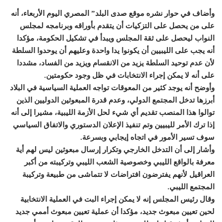
وأضاف في حوار نشره موقع صدى البلد” المصري اليوم الأربعاء، أنه
على من يحصل على التزكيات أن يتقدم بأوراقه وبرنامجه لمجلس
النواب ليحصل على ثقة المجلس ويبدأ في تشكيل الحكومة، مؤكدا
أنه يجب على الليبيين أن يكونوا يدا واحدة وعليهم أن يوحدوا السلطة
لأن عدم توحيد السلطة يزيد من الانقسام ويزيد من الفساد، مشددا
على أنه لا يمكن إجراء الانتخابات في ظل وجود حكومتين.
وأوضح أنه يوجد كثير من المعوقات تواجه العملية السياسية في البلاد
أبرزها تدخل المجتمع الدولي، وعدم قدرة المبعوثين الدوليين الذين
توالوا هذا المنصب تقديم أي شيء لحل الأزمة الليبية، مشيرا إلى أنه
إذا ترك الأمر لليبيين وتم تنفيذ الإعلان الدستوري والاتفاق السياسي
سوف تسير الأمور في اتجاه إيجابي وبسرعة.
وأشار إلى أن التدخل الخارجي وتكرار إرسال مبعوثين ليس لهم أية
معرفة بالواقع الليبي وخصوصية الشعب الليبي وتركيبته من أكبر
العراقيل لأنهم يفترضون افتراضات لا تتماشى من طبيعة وتركيبة
المجتمع الليبي.
وقال رئيس المجلس إنه لا يمكن إجراء البت في العملية الانتخابية
لحين تعيين مبعوث جديد، مؤكدا أن عملية تعيين مبعوث أممي جديد