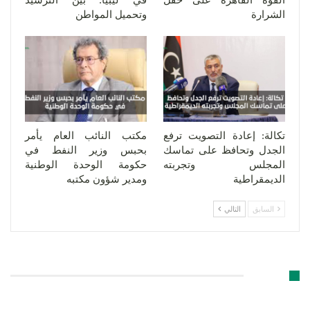
القوة القاهرة على حقل
في ليبيا: بين الترشيد
الشرارة
وتحميل المواطن
تكالة: إعادة التصويت ترفع
مكتب النائب العام يأمر
الجدل وتحافظ على تماسك
بحبس وزير النفط في
المجلس وتجربته
حكومة الوحدة الوطنية
الديمقراطية
ومدير شؤون مكتبه
السابق
التالي
اترك رد