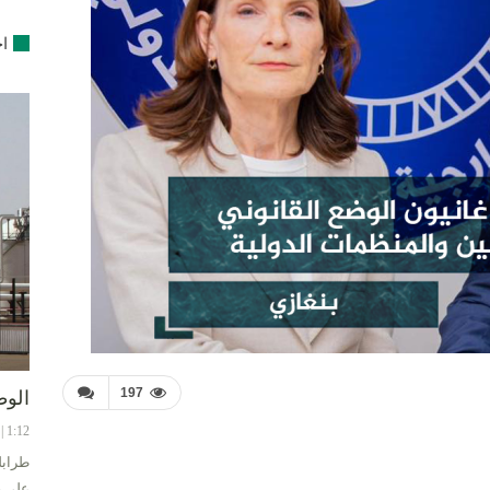
اخ
197
الوط
1:12 | 8-08-2024
طرابل
على ح