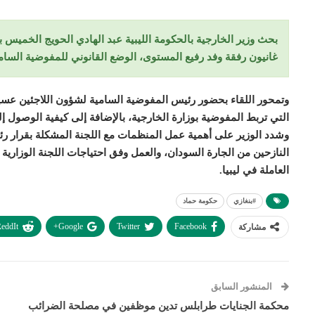
بحث وزير الخارجية بالحكومة الليبية عبد الهادي الحويج الخميس ب
غانيون رفقة وفد رفيع المستوى، الوضع القانوني للمفوضية السامي
وتمحور اللقاء بحضور رئيس المفوضية السامية لشؤون اللاجئين عسي
التي تربط المفوضية بوزارة الخارجية، بالإضافة إلى كيفية الوصول إل
النازحين من الجارة السودان، والعمل وفق احتياجات اللجنة الوزارية 
العاملة في ليبيا.
#بنغازي
حكومة حماد
eddIt
Google+
Twitter
Facebook
مشاركة
المنشور السابق
محكمة الجنايات طرابلس تدين موظفين في مصلحة الضرائب